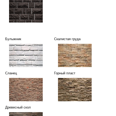
Булыжник
Скалистая груда
Сланец
Горный пласт
Древесный скол