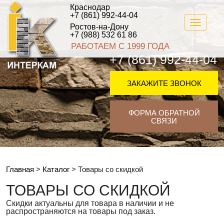
Краснодар
+7 (861) 992-44-04
Toggle
Ростов-на-Дону
navigati
+7 (988) 532 61 86
РАБОТАЕМ С 1999 ГОДА
+7 (861) 992-44-04
ЗАКАЖИТЕ ЗВОНОК
ФОРМА ОБРАТНОЙ
СВЯЗИ
Главная
>
Каталог
>
Товары со скидкой
ТОВАРЫ СО СКИДКОЙ
Скидки актуальны для товара в наличии и не
распространяются на товары под заказ.