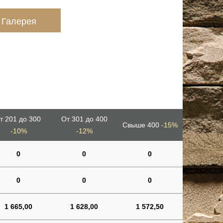
Галерея
т 201 до 300
От 301 до 400
Свыше 400
-15%
-10%
-12%
0
0
0
0
0
0
1 665,00
1 628,00
1 572,50