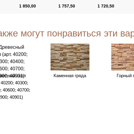
1 850,00
1 757,50
1 720,50
акже могут понравиться эти ва
весный скол
Каменная гряда
Горный 
. 40200; 40300;
; 40600; 40700;
900; 40901)