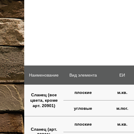
Наименование
Вид элемента
ЕИ
плоские
м.кв.
Сланец (все
цвета, кроме
арт. 20901)
угловые
м.пог.
плоские
м.кв.
Сланец (арт.