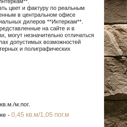
Интеркам**.
ть цвет и фактуру по реальным
енным в центральном офисе
иальных дилеров **Интеркам**.
редставленные на сайте и в
х, могут незначительно отличаться
елах допустимых возможностей
терных и полиграфических
кв.м./м.пог.
0,45 кв.м/1,05 пог.м
ке -