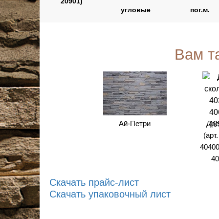
20901)
угловые
пог.м.
Вам т
Ай-Петри
Дре
(арт
40400
40
Скачать прайс-лист
Скачать упаковочный лист