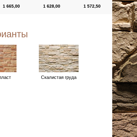
1 665,00
1 628,00
1 572,50
рианты
пласт
Скалистая груда