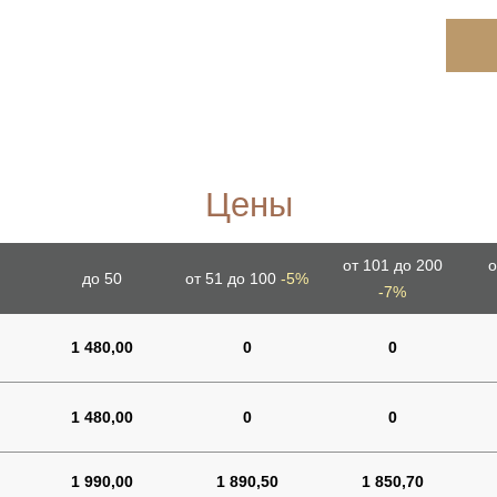
Цены
от 101 до 200
о
до 50
от 51 до 100
-5%
-7%
1 480,00
0
0
1 480,00
0
0
1 990,00
1 890,50
1 850,70