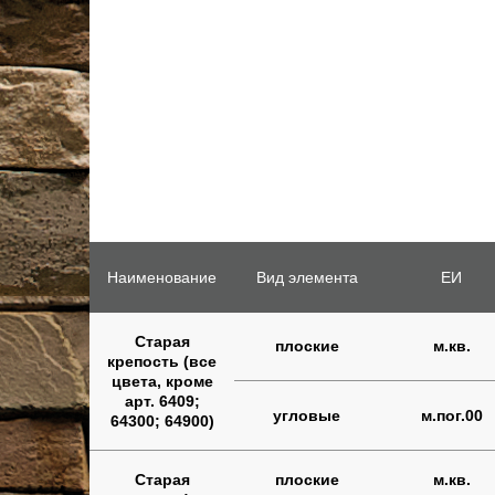
Наименование
Вид элемента
ЕИ
Старая
плоские
м.кв.
крепость (все
цвета, кроме
арт. 6409;
угловые
м.пог.00
64300; 64900)
Старая
плоские
м.кв.