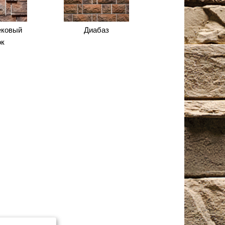
ековый
Диабаз
ок