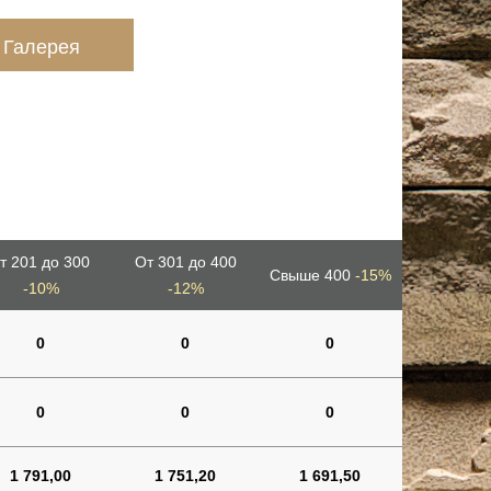
Галерея
т 201 до 300
От 301 до 400
Свыше 400
-15%
-10%
-12%
0
0
0
0
0
0
1 791,00
1 751,20
1 691,50