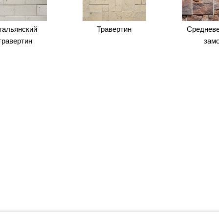
тальянский
Травертин
Среднев
травертин
зам