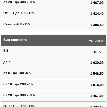
1 467,00
1 434,40
1 385,50
угловые
м.пог.
1 630,00
1 548,50
1 515,90
1 467,00
1 434,40