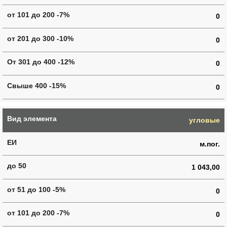
0
0
0
0
угловые
м.пог.
1 043,00
0
0