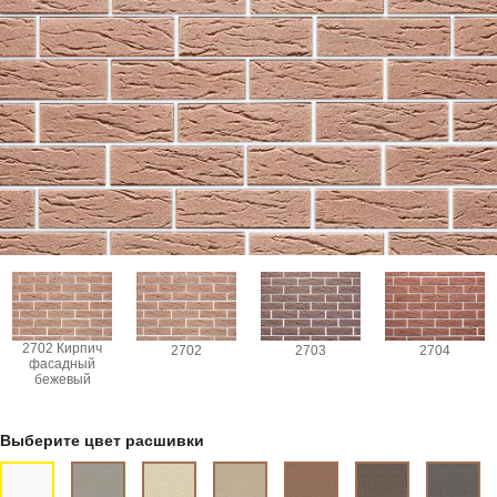
2702 Кирпич
2702
2703
2704
фасадный
бежевый
Выберите цвет расшивки