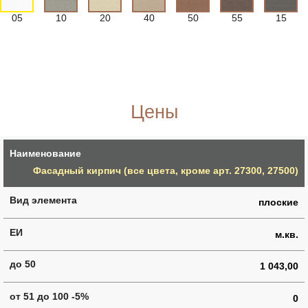
05
10
20
40
50
55
15
Цены
Фасадный кирпич (все цвета, кроме арт. 27300, 27500)
плоские
м.кв.
1 043,00
0