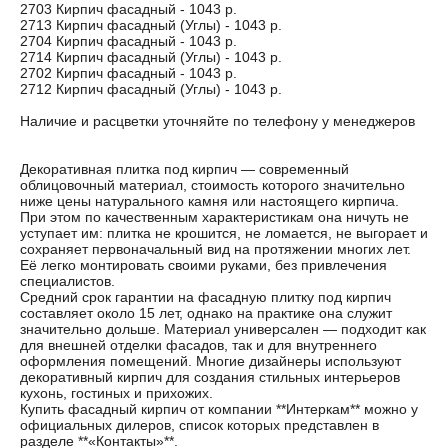
2703 Кирпич фасадный - 1043 р.
2713 Кирпич фасадный (Углы) - 1043 р.
2704 Кирпич фасадный - 1043 р.
2714 Кирпич фасадный (Углы) - 1043 р.
2702 Кирпич фасадный - 1043 р.
2712 Кирпич фасадный (Углы) - 1043 р.
Наличие и расцветки уточняйте по телефону у менеджеров
Декоративная плитка под кирпич — современный
облицовочный материал, стоимость которого значительно
ниже цены натурального камня или настоящего кирпича.
При этом по качественным характеристикам она ничуть не
уступает им: плитка не крошится, не ломается, не выгорает и
сохраняет первоначальный вид на протяжении многих лет.
Её легко монтировать своими руками, без привлечения
специалистов.
Средний срок гарантии на фасадную плитку под кирпич
составляет около 15 лет, однако на практике она служит
значительно дольше. Материал универсален — подходит как
для внешней отделки фасадов, так и для внутреннего
оформления помещений. Многие дизайнеры используют
декоративный кирпич для создания стильных интерьеров
кухонь, гостиных и прихожих.
Купить фасадный кирпич от компании **Интеркам** можно у
официальных дилеров, список которых представлен в
разделе **«Контакты»**.