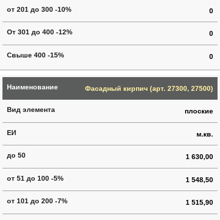
0
0
0
Фасадный кирпич (арт. 27300, 27500)
плоские
м.кв.
1 630,00
1 548,50
1 515,90