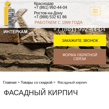
Краснодар
+7 (861) 992-44-04
Toggle
Ростов-на-Дону
navigati
+7 (988) 532 61 86
РАБОТАЕМ С 1999 ГОДА
+7 (861) 992-44-04
ЗАКАЖИТЕ ЗВОНОК
ФОРМА ОБРАТНОЙ
СВЯЗИ
Главная
>
Товары со скидкой
>
Фасадный кирпич
ФАСАДНЫЙ КИРПИЧ