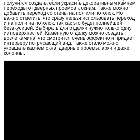
получится создать, если украсить декоративным камнем
переходы от дверных проемов к окнам. Также можно
добавить переход со стены на пол или потолок. Но
важно отметить, что сразу нельзя использовать переход
и на пол и на потолок, так как это будет полнейшей
безвкусицей. Выбирать для отделки нужно только одну
из поверхностей. Каменную отделку можно создать
возле камина, что смотрится очень эффектно и придает
интерьеру потрясающий вид. Также стало можно
украшать камнем окна, дверные проемы, арки и даже
колонны.