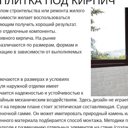
ПЛИТКА ПОД КИРПИЧ
пом строительства или ремонта жилого
жимости желает воспользоваться
ющим получить хороший результат.
е отделочные компоненты.
ивного кирпича. На рынке
различаются по размерам, формам и
икацию в зависимости от выполняемых
лючаются в размерах и условиях
ля наружной отделки имеет
чается надежностью и устойчивостью к
йным механическим воздействиям. Здесь дизайн не играет
от на первом плане стоит эстетическая составляющая. Сущ
еночной гамме. Он может имитировать природный камень ил
венного материала подбирается способ монтажа. Методики 
одходе к размещению отдельных элементов на стене (созда