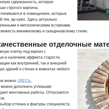
ачную сдержанность, которую
ши строгого кирпича.
спечиваются в помещениях, которые
й-тек, ар-нуво. Здесь актуально
евянными и металлическими вставками.
 свежесть минимализму и скандинавскому стилю.
качественные отделочные мат
вную плитку под кирпич с
ю и наличием эффекта старости.
ации как внутренней, так и внешней
ах зданий и стенах в комнатах любого
тов можно
ЗДЕСЬ
.
а можно дополнить угловыми
щают монтажные работы. Отпускается
см.
выбор оттенка и фактуры специалисту.