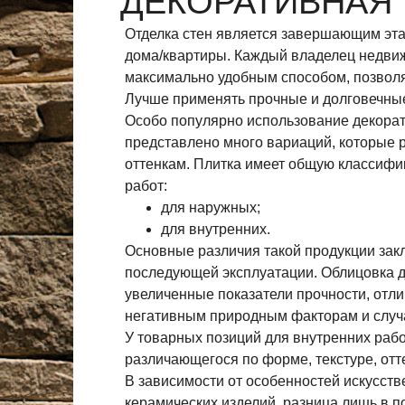
ДЕКОРАТИВНАЯ 
Отделка стен является завершающим эта
дома/квартиры. Каждый владелец недви
максимально удобным способом, позволя
Лучше применять прочные и долговечны
Особо популярно использование декорат
представлено много вариаций, которые 
оттенкам. Плитка имеет общую классиф
работ:
для наружных;
для внутренних.
Основные различия такой продукции зак
последующей эксплуатации. Облицовка д
увеличенные показатели прочности, отли
негативным природным факторам и случа
У товарных позиций для внутренних раб
различающегося по форме, текстуре, отт
В зависимости от особенностей искусст
керамических изделий, разница лишь в п